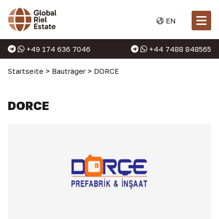
EN
+49 174 636 7046
+44 7488 848565
Startseite
>
Bauträger
>
DORCE
DORCE