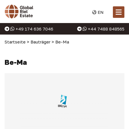
EN
+49 174 636 7046
+44 7488 848565
Startseite
>
Bauträger
>
Be-Ma
Be-Ma