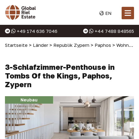
EN
+49 174 636 7046
+44 7488 848565
Startseite
>
Länder
>
Republik Zypern
>
Paphos
>
Wohnungen in Paphos
3-Schlafzimmer-Penthouse in
Tombs Of the Kings, Paphos,
Zypern
Neubau