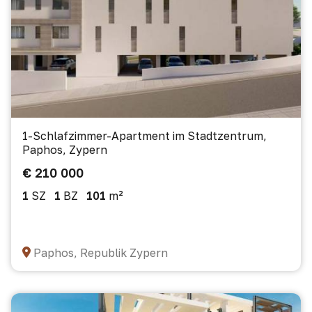
1-Schlafzimmer-Apartment im Stadtzentrum,
Paphos, Zypern
€ 210 000
1
SZ
1
BZ
101
m²
Paphos, Republik Zypern