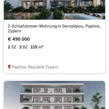
2-Schlafzimmer-Wohnung in Geroskipou, Paphos,
Zypern
€ 490 000
2
SZ
2
BZ
115
m²
Paphos, Republik Zypern