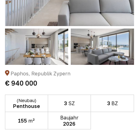
Paphos, Republik Zypern
€ 940 000
(Neubau)
3
SZ
3
BZ
Penthouse
Baujahr
155
m²
2026