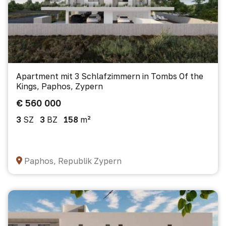
Apartment mit 3 Schlafzimmern in Tombs Of the
Kings, Paphos, Zypern
€ 560 000
3
SZ
3
BZ
158
m²
Paphos, Republik Zypern