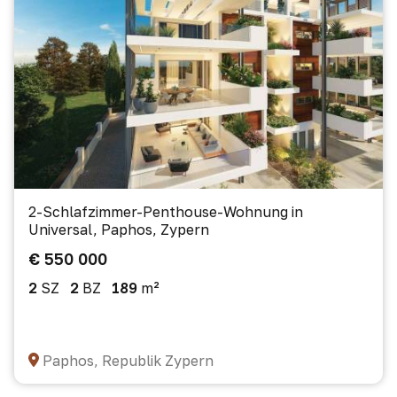
2-Schlafzimmer-Penthouse-Wohnung in
Universal, Paphos, Zypern
€ 550 000
2
SZ
2
BZ
189
m²
Paphos, Republik Zypern