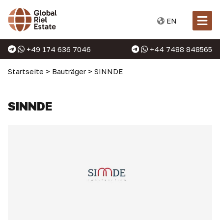
EN
+49 174 636 7046
+44 7488 848565
Startseite
>
Bauträger
>
SINNDE
SINNDE