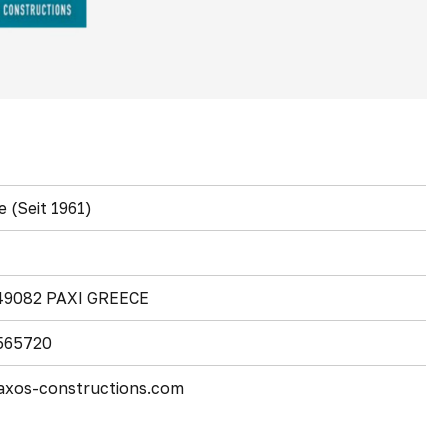
e (Seit 1961)
49082 PAXI GREECE
 565720
axos-constructions.com