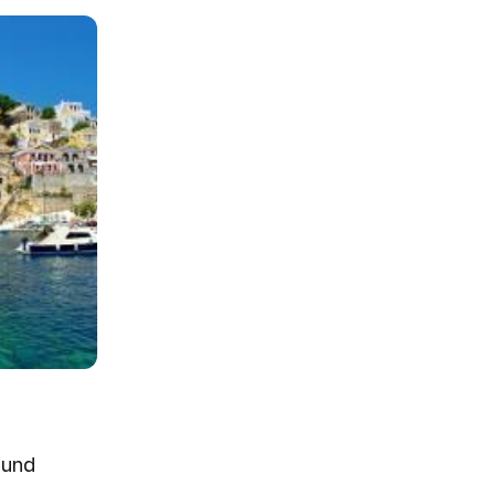
:
 und
4