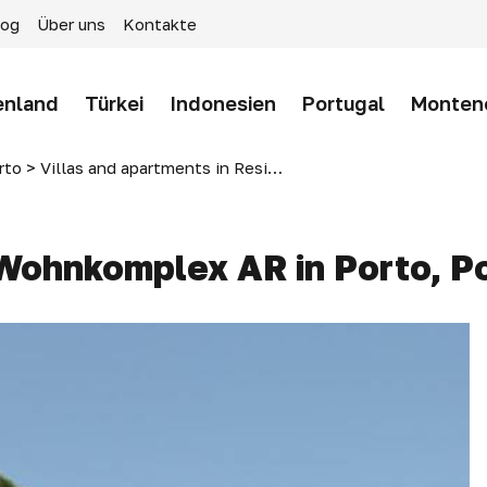
log
Über uns
Kontakte
enland
Türkei
Indonesien
Portugal
Monten
rto
>
Villas and apartments in Residential Complex AR in Porto, Portugal
Wohnkomplex AR in Porto, P