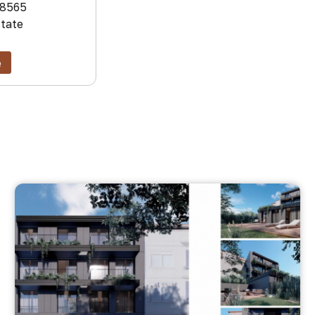
8565
state
e