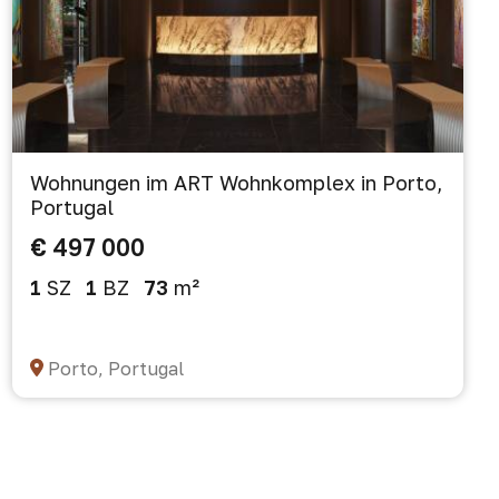
Wohnungen im ART Wohnkomplex in Porto,
Portugal
€ 497 000
1
SZ
1
BZ
73
m²
Porto, Portugal