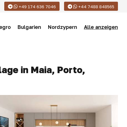
+49 174 636 7046
+44 7488 848565
egro
Bulgarien
Nordzypern
Alle anzeigen
age in Maia, Porto,