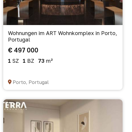
Wohnungen im ART Wohnkomplex in Porto,
Portugal
€ 497 000
1
SZ
1
BZ
73
m²
Porto, Portugal