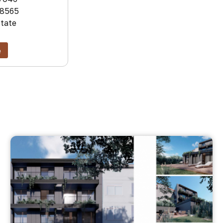
8565
state
e