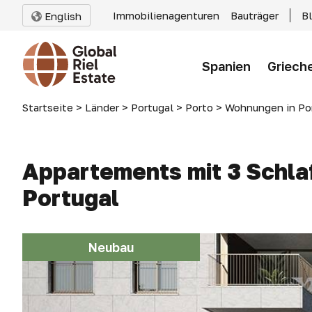
Immobilienagenturen
Bauträger
B
English
Spanien
Griech
Startseite
>
Länder
>
Portugal
>
Porto
>
Wohnungen in Po
Appartements mit 3 Schlaf
Portugal
Neubau