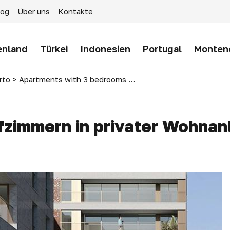
log
Über uns
Kontakte
enland
Türkei
Indonesien
Portugal
Monten
rto
>
Apartments with 3 bedrooms in private condominium in Maia, Porto, Portugal
zimmern in privater Wohnanl