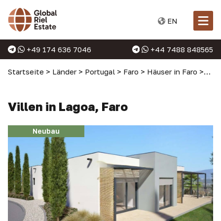
EN
+49 174 636 7046
+44 7488 848565
Startseite
>
Länder
>
Portugal
>
Faro
>
Häuser in Faro
>
Vill
Villen in Lagoa, Faro
Neubau