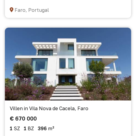
Faro, Portugal
Villen in Vila Nova de Cacela, Faro
€ 670 000
1
SZ
1
BZ
396
m²