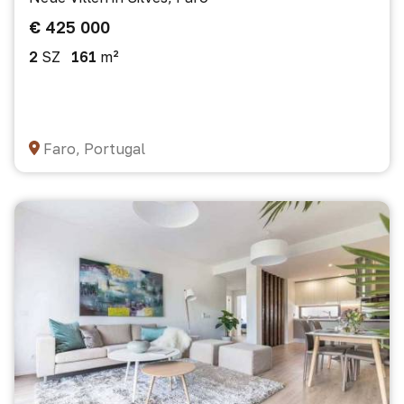
€ 425 000
2
SZ
161
m²
Faro, Portugal