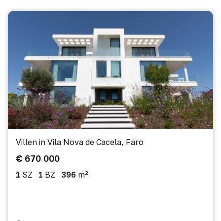
Villen in Vila Nova de Cacela, Faro
€ 670 000
1
SZ
1
BZ
396
m²