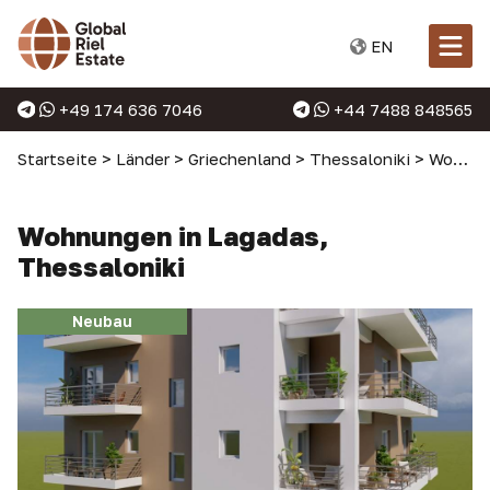
EN
+49 174 636 7046
+44 7488 848565
Startseite
>
Länder
>
Griechenland
>
Thessaloniki
>
Wohnungen in Thessaloniki
Wohnungen in Lagadas,
Thessaloniki
Neubau