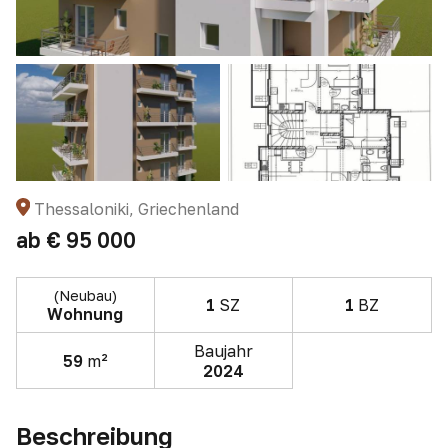
Thessaloniki, Griechenland
ab
€ 95 000
(Neubau)
1
SZ
1
BZ
Wohnung
Baujahr
59
m²
2024
Beschreibung