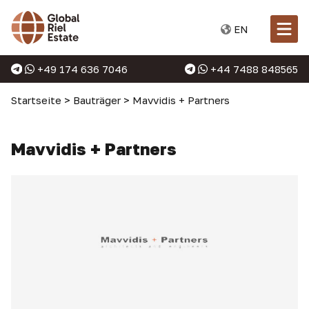
EN
+49 174 636 7046
+44 7488 848565
Startseite
>
Bauträger
>
Mavvidis + Partners
Mavvidis + Partners