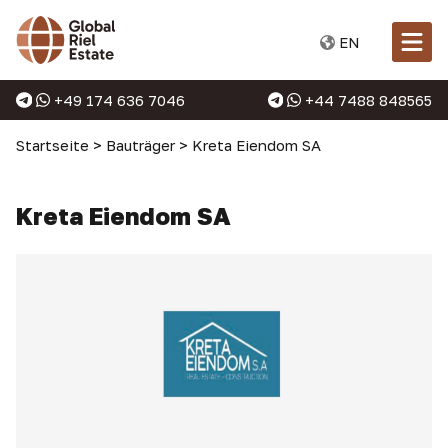
EN
+49 174 636 7046
+44 7488 848565
Startseite
>
Bauträger
>
Kreta Eiendom SA
Kreta Eiendom SA