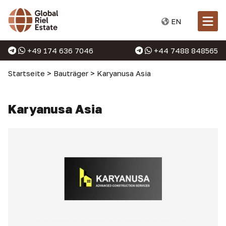
EN
+49 174 636 7046
+44 7488 848565
Startseite
>
Bauträger
>
Karyanusa Asia
Karyanusa Asia