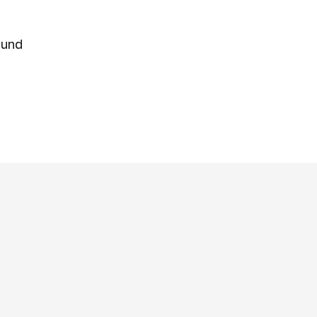
:
 und
4