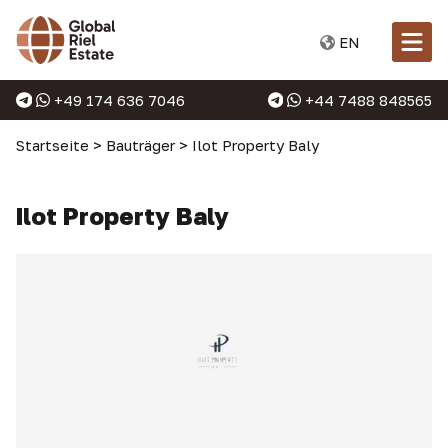
EN
+49 174 636 7046
+44 7488 848565
Startseite
>
Bauträger
>
Ilot Property Baly
Ilot Property Baly