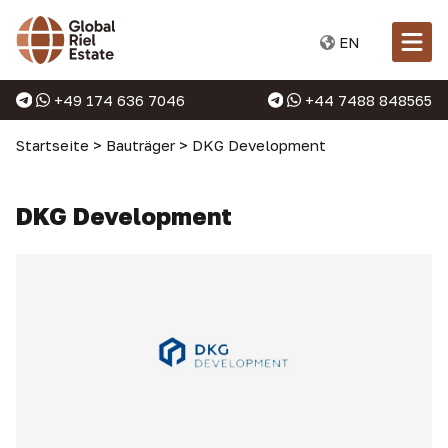
EN
+49 174 636 7046
+44 7488 848565
Startseite
>
Bauträger
>
DKG Development
DKG Development