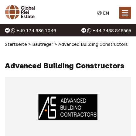
EN
+49 174 636 7046
+44 7488 848565
Startseite
>
Bauträger
>
Advanced Building Constructors
Advanced Building Constructors