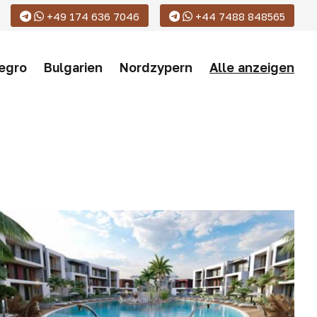
+49 174 636 7046
+44 7488 848565
egro
Bulgarien
Nordzypern
Alle anzeigen