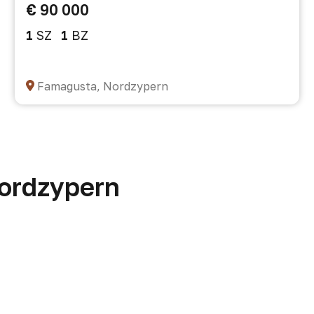
€ 90 000
1
SZ
1
BZ
Famagusta, Nordzypern
Nordzypern