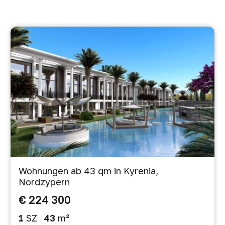
Wohnungen ab 43 qm in Kyrenia,
Nordzypern
€ 224 300
1
SZ
43
m²