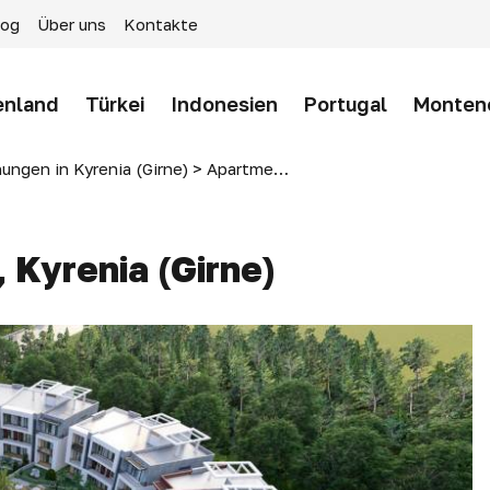
log
Über uns
Kontakte
enland
Türkei
Indonesien
Portugal
Monten
ngen in Kyrenia (Girne)
>
Apartments in PLAN B, Kyrenia (Girne)
 Kyrenia (Girne)