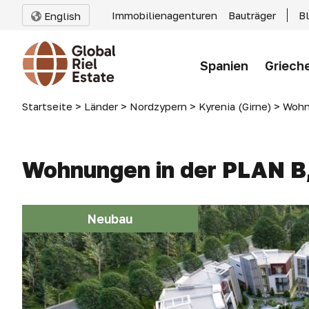
Immobilienagenturen
Bauträger
B
English
Spanien
Griech
Startseite
>
Länder
>
Nordzypern
>
Kyrenia (Girne)
>
Wohnu
Wohnungen in der PLAN B,
Neubau