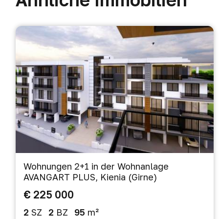
Wohnungen 2+1 in der Wohnanlage
AVANGART PLUS, Kienia (Girne)
€ 225 000
2
SZ
2
BZ
95
m²