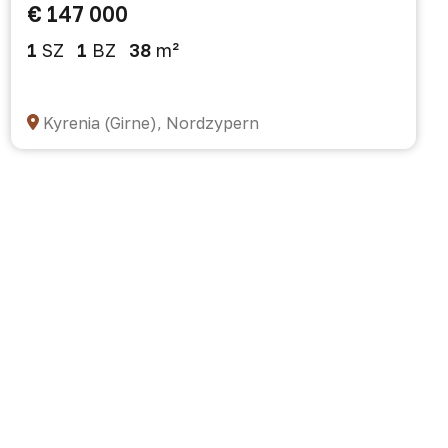
€ 147 000
1
SZ
1
BZ
38
m²
Kyrenia (Girne), Nordzypern