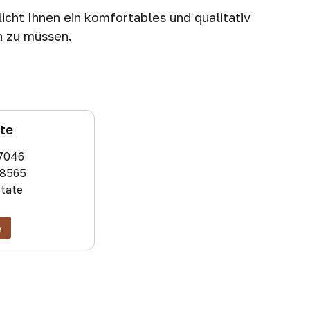
cht Ihnen ein komfortables und qualitativ
n zu müssen.
ate
7046
8565
state
e