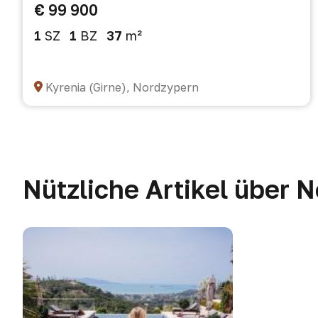
€ 99 900
1
SZ
1
BZ
37
m²
Kyrenia (Girne), Nordzypern
Nützliche Artikel über 