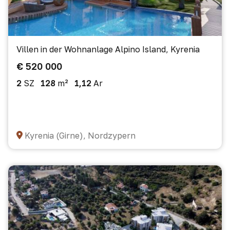
Villen in der Wohnanlage Alpino Island, Kyrenia
€ 520 000
2
SZ
128
m²
1,12
Ar
Kyrenia (Girne), Nordzypern