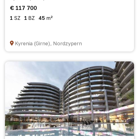
€ 117 700
1
SZ
1
BZ
45
m²
Kyrenia (Girne), Nordzypern