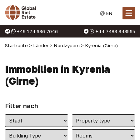
EN
+49 174 636 7046
+44 7488 848565
Startseite
>
Länder
>
Nordzypern
>
Kyrenia (Girne)
Immobilien in Kyrenia
(Girne)
Filter nach