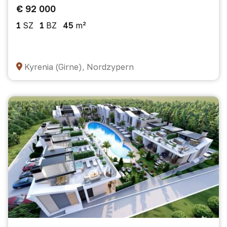
€ 92 000
1
SZ
1
BZ
45
m²
Kyrenia (Girne), Nordzypern