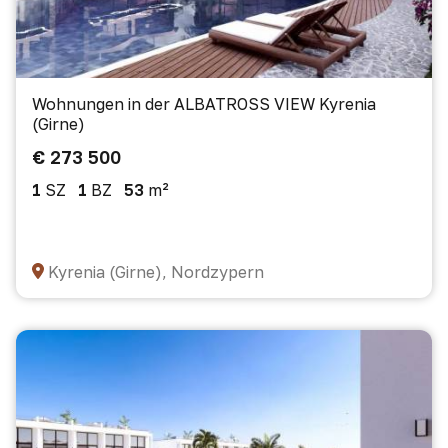
Wohnungen in der ALBATROSS VIEW Kyrenia
(Girne)
€ 273 500
1
SZ
1
BZ
53
m²
Kyrenia (Girne), Nordzypern