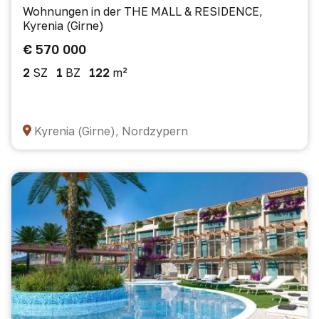
Wohnungen in der THE MALL & RESIDENCE,
Kyrenia (Girne)
€ 570 000
2
SZ
1
BZ
122
m²
Kyrenia (Girne), Nordzypern