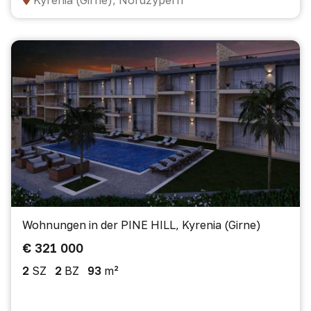
Kyrenia (Girne), Nordzypern
Wohnungen in der PINE HILL, Kyrenia (Girne)
€ 321 000
2
SZ
2
BZ
93
m²