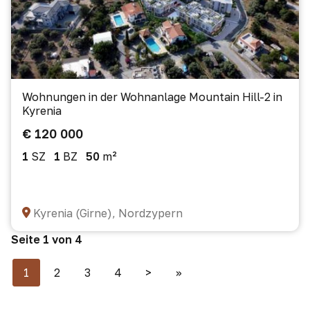
Wohnungen in der Wohnanlage Mountain Hill-2 in
Kyrenia
€ 120 000
1
SZ
1
BZ
50
m²
Kyrenia (Girne), Nordzypern
Seite 1 von 4
1
2
3
4
>
>>