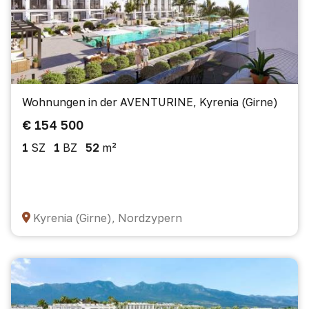
Wohnungen in der AVENTURINE, Kyrenia (Girne)
€ 154 500
1
SZ
1
BZ
52
m²
Kyrenia (Girne), Nordzypern