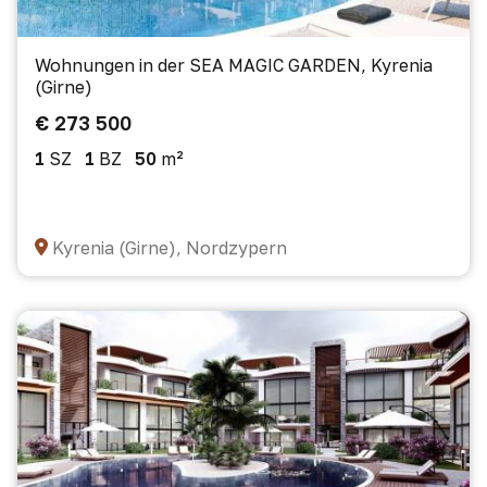
Wohnungen in der SEA MAGIC GARDEN, Kyrenia
(Girne)
€ 273 500
1
SZ
1
BZ
50
m²
Kyrenia (Girne), Nordzypern