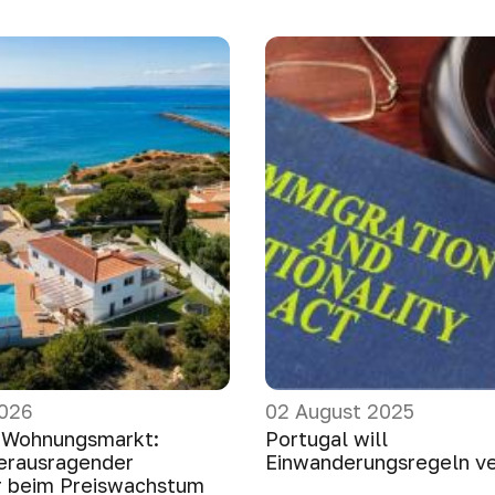
2026
02 August 2025
 Wohnungsmarkt:
Portugal will
erausragender
Einwanderungsregeln ve
 beim Preiswachstum