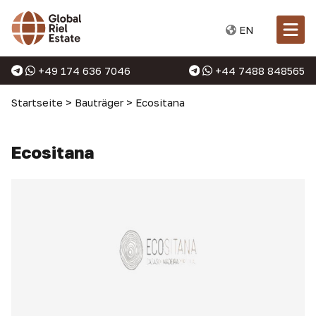
EN
+49 174 636 7046
+44 7488 848565
Startseite
>
Bauträger
>
Ecositana
Ecositana