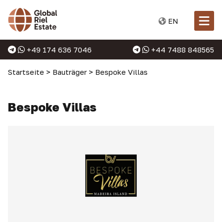
EN
+49 174 636 7046
+44 7488 848565
Startseite
>
Bauträger
>
Bespoke Villas
Bespoke Villas