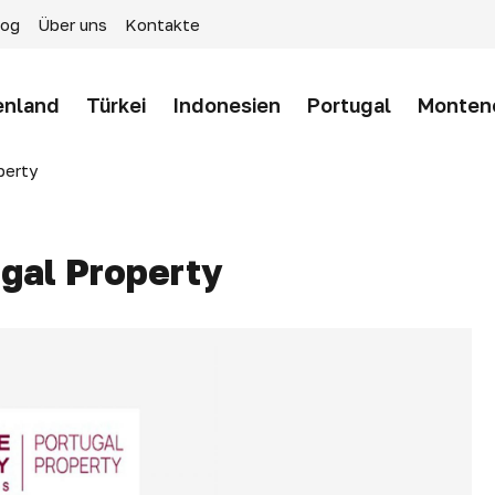
log
Über uns
Kontakte
enland
Türkei
Indonesien
Portugal
Monten
perty
gal Property