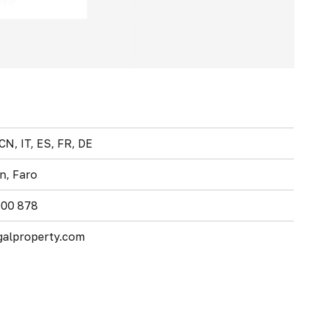
CN, IT, ES, FR, DE
n, Faro
800 878
galproperty.com