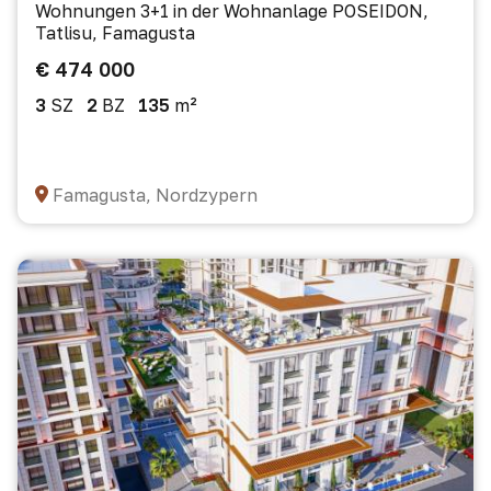
Wohnungen 3+1 in der Wohnanlage POSEIDON,
Tatlisu, Famagusta
€ 474 000
3
SZ
2
BZ
135
m²
Famagusta, Nordzypern