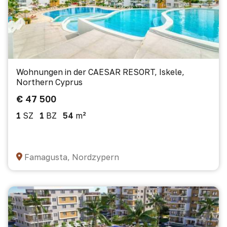
Wohnungen in der CAESAR RESORT, Iskele,
Northern Cyprus
€ 47 500
1
SZ
1
BZ
54
m²
Famagusta, Nordzypern