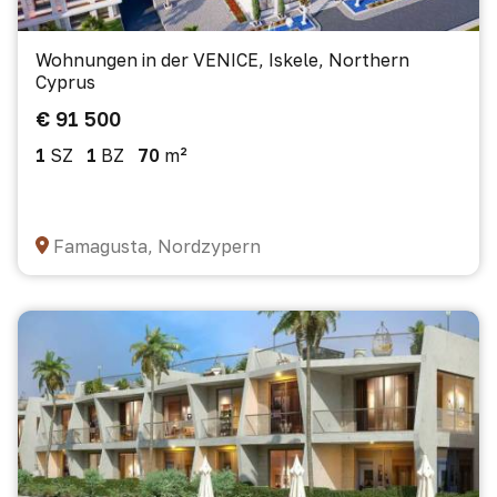
Wohnungen in der VENICE, Iskele, Northern
Cyprus
€ 91 500
1
SZ
1
BZ
70
m²
Famagusta, Nordzypern