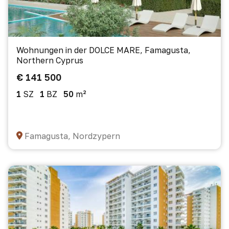
Wohnungen in der DOLCE MARE, Famagusta,
Northern Cyprus
€ 141 500
1
SZ
1
BZ
50
m²
Famagusta, Nordzypern