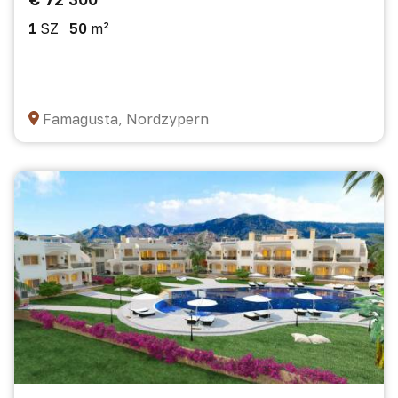
1
SZ
50
m²
Famagusta, Nordzypern