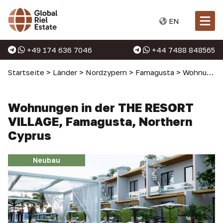
EN
+49 174 636 7046
+44 7488 848565
Startseite
>
Länder
>
Nordzypern
>
Famagusta
>
Wohnungen in Famagusta
Wohnungen in der THE RESORT
VILLAGE, Famagusta, Northern
Cyprus
Neubau