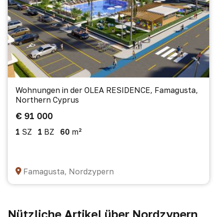
Wohnungen in der OLEA RESIDENCE, Famagusta,
Northern Cyprus
€ 91 000
1
SZ
1
BZ
60
m²
Famagusta, Nordzypern
Nützliche Artikel über Nordzypern