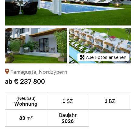
Alle Fotos ansehen
Famagusta, Nordzypern
ab
€ 237 800
(Neubau)
1
SZ
1
BZ
Wohnung
Baujahr
83
m²
2026