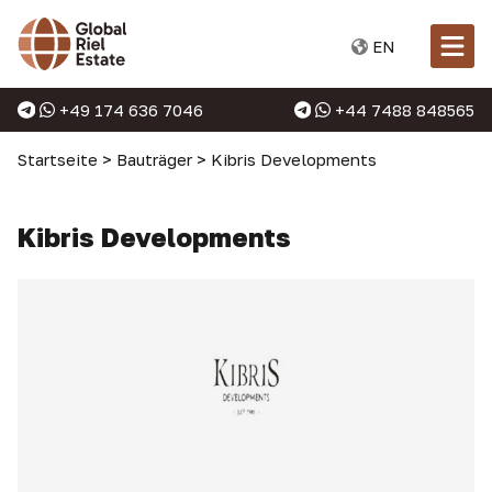
EN
+49 174 636 7046
+44 7488 848565
Startseite
>
Bauträger
>
Kibris Developments
Kibris Developments