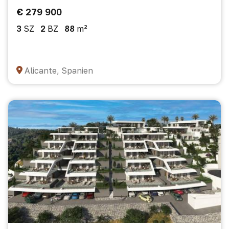
€ 279 900
3
SZ
2
BZ
88
m²
Alicante, Spanien