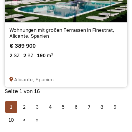
Wohnungen mit großen Terrassen in Finestrat,
Alicante, Spanien
€ 389 900
2
SZ
2
BZ
190
m²
Alicante, Spanien
Seite 1 von 16
1
2
3
4
5
6
7
8
9
10
>
>>