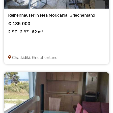
Reihenhäuser in Nea Moudania, Griechenland
€ 135 000
2
SZ
2
BZ
82
m²
Chalkidiki, Griechenland