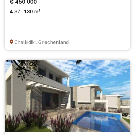
€ 450 000
4
SZ
130
m²
Chalkidiki, Griechenland