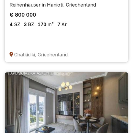
Reihenhäuser in Hanioti, Griechenland
€ 800 000
4
SZ
3
BZ
170
m²
7
Ar
Chalkidiki, Griechenland