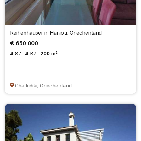
Reihenhäuser in Hanioti, Griechenland
€ 650 000
4
SZ
4
BZ
200
m²
Chalkidiki, Griechenland