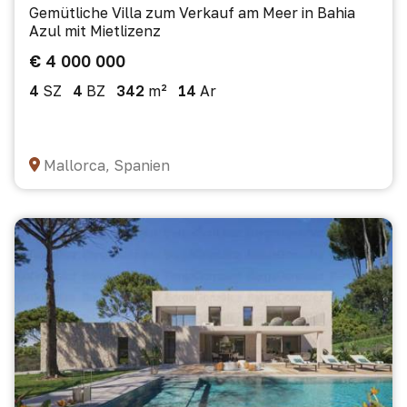
Gemütliche Villa zum Verkauf am Meer in Bahia
Azul mit Mietlizenz
€ 4 000 000
4
SZ
4
BZ
342
m²
14
Ar
Mallorca, Spanien