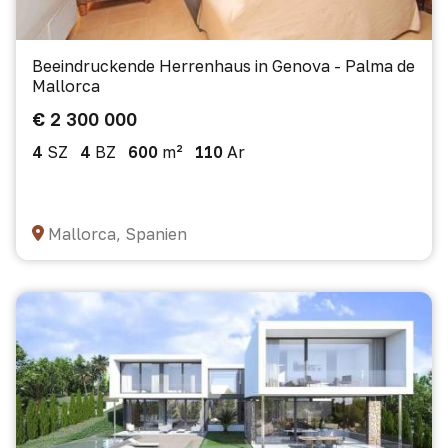
Beeindruckende Herrenhaus in Genova - Palma de
Mallorca
€ 2 300 000
4
SZ
4
BZ
600
m²
110
Ar
Mallorca, Spanien