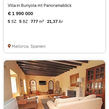
Villa in Bunyola mt Panoramablick
€ 1 990 000
5
SZ
5
BZ
777
m²
21,37
Ar
Mallorca, Spanien