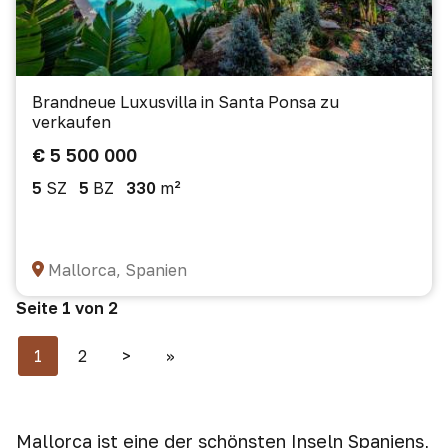
Brandneue Luxusvilla in Santa Ponsa zu
verkaufen
€ 5 500 000
5
SZ
5
BZ
330
m²
Mallorca, Spanien
Seite 1 von 2
1
2
>
>>
Mallorca ist eine der schönsten Inseln Spaniens,