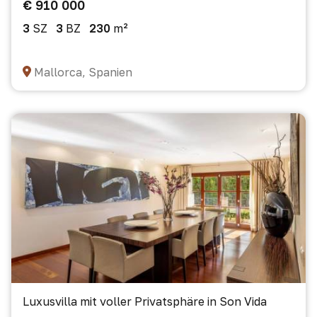
€ 910 000
3
SZ
3
BZ
230
m²
Mallorca, Spanien
Luxusvilla mit voller Privatsphäre in Son Vida