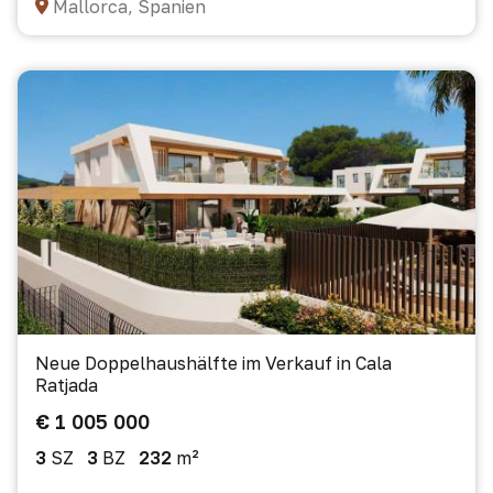
Mallorca, Spanien
Neue Doppelhaushälfte im Verkauf in Cala
Ratjada
€ 1 005 000
3
SZ
3
BZ
232
m²