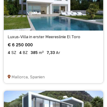
Luxus-Villa in erster Meereslinie El Toro
€ 6 250 000
4
SZ
4
BZ
385
m²
7,33
Ar
Mallorca, Spanien