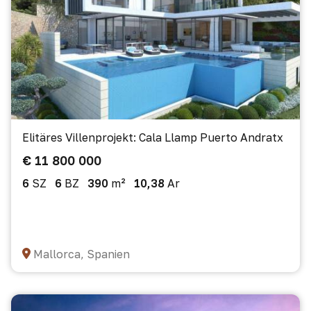
Elitäres Villenprojekt: Cala Llamp Puerto Andratx
€ 11 800 000
6
SZ
6
BZ
390
m²
10,38
Ar
Mallorca, Spanien