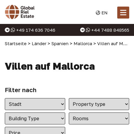
EN
+49 174 636 7046
+44 7488 848565
Startseite
>
Länder
>
Spanien
>
Mallorca
>
Villen auf Mallorca
Villen auf Mallorca
Filter nach