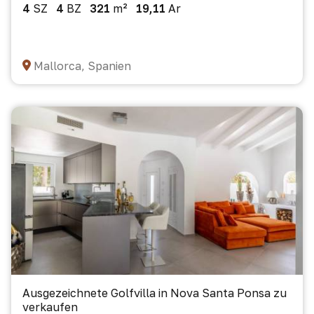
4
SZ
4
BZ
321
m²
19,11
Ar
Mallorca, Spanien
Ausgezeichnete Golfvilla in Nova Santa Ponsa zu
verkaufen