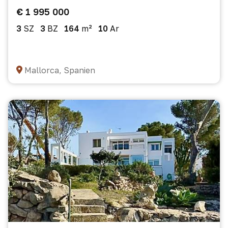
€ 1 995 000
3
SZ
3
BZ
164
m²
10
Ar
Mallorca, Spanien