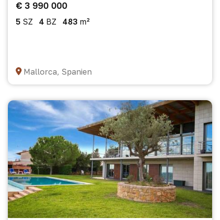
€ 3 990 000
5
SZ
4
BZ
483
m²
Mallorca, Spanien