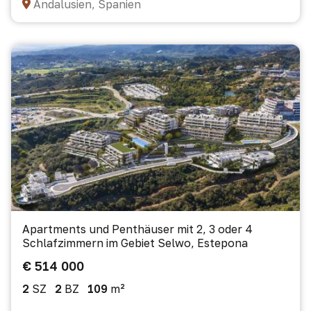
Andalusien, Spanien
Apartments und Penthäuser mit 2, 3 oder 4
Schlafzimmern im Gebiet Selwo, Estepona
€ 514 000
2
SZ
2
BZ
109
m²