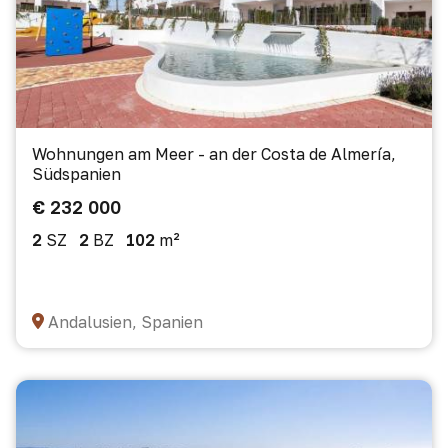
Wohnungen am Meer - an der Costa de Almería,
Südspanien
€ 232 000
2
SZ
2
BZ
102
m²
Andalusien, Spanien