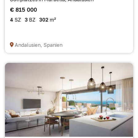
€ 815 000
4
SZ
3
BZ
302
m²
Andalusien, Spanien