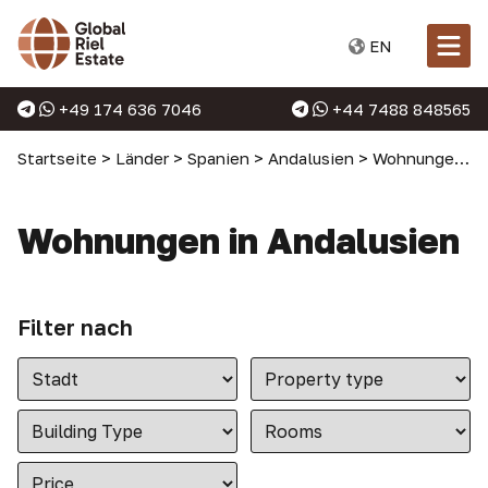
EN
+49 174 636 7046
+44 7488 848565
Startseite
>
Länder
>
Spanien
>
Andalusien
>
Wohnungen in Andalusien
Wohnungen in Andalusien
Filter nach