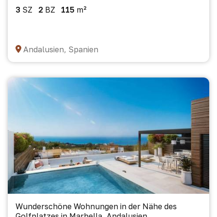
3
SZ
2
BZ
115
m²
Andalusien, Spanien
Wunderschöne Wohnungen in der Nähe des
Golfplatzes in Marbella, Andalusien