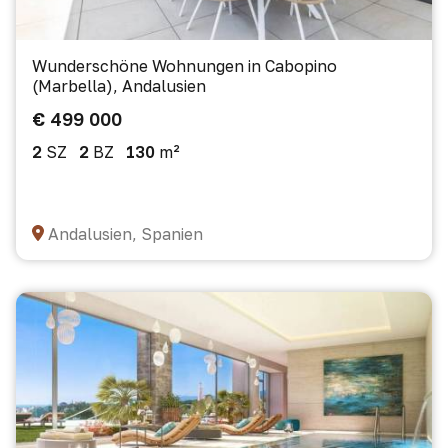
Wunderschöne Wohnungen in Cabopino
(Marbella), Andalusien
€ 499 000
2
SZ
2
BZ
130
m²
Andalusien, Spanien