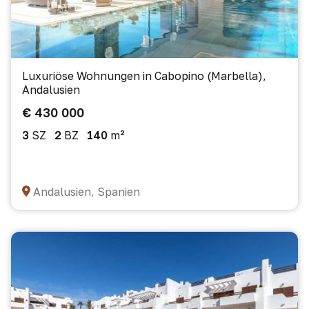
Luxuriöse Wohnungen in Cabopino (Marbella),
Andalusien
€ 430 000
3
SZ
2
BZ
140
m²
Andalusien, Spanien