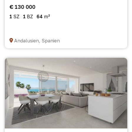
€ 130 000
1
SZ
1
BZ
64
m²
Andalusien, Spanien