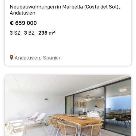
Neubauwohnungen in Marbella (Costa del Sol),
Andalusien
€ 659 000
3
SZ
3
BZ
238
m²
Andalusien, Spanien