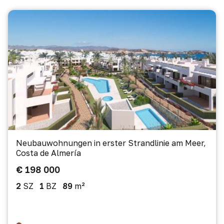
Neubauwohnungen in erster Strandlinie am Meer,
Costa de Almería
€ 198 000
2
SZ
1
BZ
89
m²