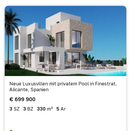
Neue Luxusvillen mit privatem Pool in Finestrat,
Alicante, Spanien
€ 699 900
3
SZ
3
BZ
330
m²
5
Ar