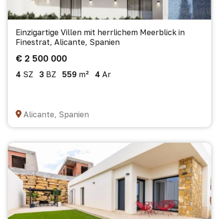
Einzigartige Villen mit herrlichem Meerblick in
Finestrat, Alicante, Spanien
€ 2 500 000
4
SZ
3
BZ
559
m²
4
Ar
Alicante, Spanien