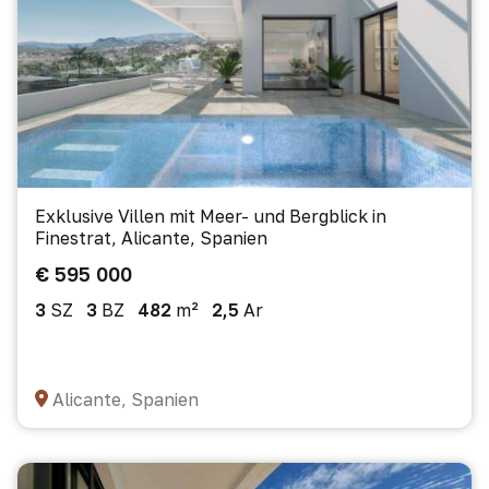
Exklusive Villen mit Meer- und Bergblick in
Finestrat, Alicante, Spanien
€ 595 000
3
SZ
3
BZ
482
m²
2,5
Ar
Alicante, Spanien