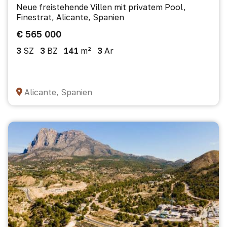
Neue freistehende Villen mit privatem Pool,
Finestrat, Alicante, Spanien
€ 565 000
3
SZ
3
BZ
141
m²
3
Ar
Alicante, Spanien