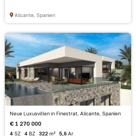
Alicante, Spanien
Neue Luxusvillen in Finestrat, Alicante, Spanien
€ 1 270 000
4
SZ
4
BZ
322
m²
5,6
Ar