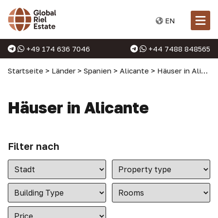
EN
+49 174 636 7046
+44 7488 848565
Startseite
>
Länder
>
Spanien
>
Alicante
>
Häuser in Alicante
Häuser in Alicante
Filter nach