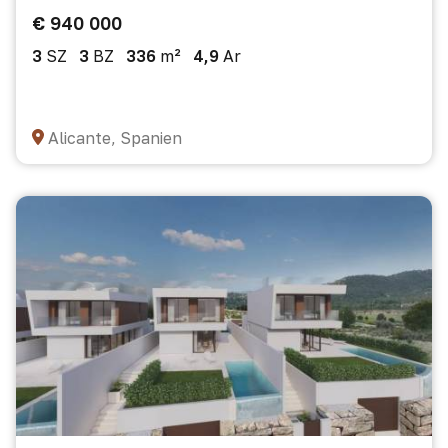
€ 940 000
3
SZ
3
BZ
336
m²
4,9
Ar
Alicante, Spanien