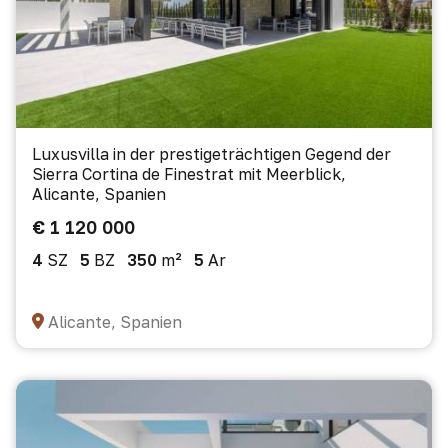
Luxusvilla in der prestigeträchtigen Gegend der
Sierra Cortina de Finestrat mit Meerblick,
Alicante, Spanien
€ 1 120 000
4
SZ
5
BZ
350
m²
5
Ar
Alicante, Spanien