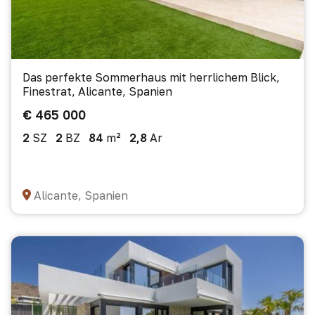
Das perfekte Sommerhaus mit herrlichem Blick,
Finestrat, Alicante, Spanien
€ 465 000
2
SZ
2
BZ
84
m²
2,8
Ar
Alicante, Spanien