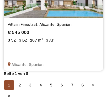
Villa in Finestrat, Alicante, Spanien
€ 545 000
3
SZ
3
BZ
167
m²
3
Ar
Alicante, Spanien
Seite 1 von 8
1
2
3
4
5
6
7
8
>
>>