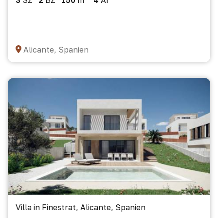
3
SZ
2
BZ
150
m²
4
Ar
Alicante, Spanien
Villa in Finestrat, Alicante, Spanien