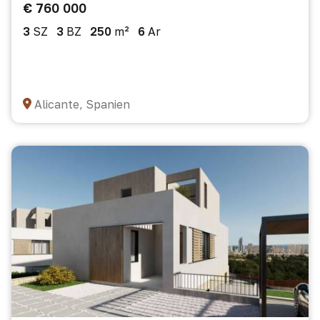
€ 760 000
3
SZ
3
BZ
250
m²
6
Ar
Alicante, Spanien