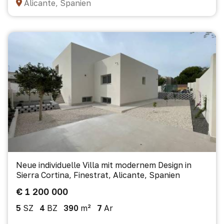
Alicante, Spanien
Neue individuelle Villa mit modernem Design in
Sierra Cortina, Finestrat, Alicante, Spanien
€ 1 200 000
5
SZ
4
BZ
390
m²
7
Ar