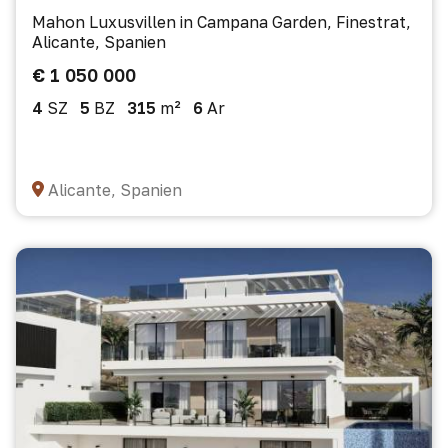
Mahon Luxusvillen in Campana Garden, Finestrat,
Alicante, Spanien
€ 1 050 000
4
SZ
5
BZ
315
m²
6
Ar
Alicante, Spanien