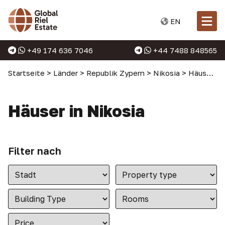
EN
+49 174 636 7046
+44 7488 848565
Startseite
>
Länder
>
Republik Zypern
>
Nikosia
>
Häuser in Nikosia
Häuser in Nikosia
Filter nach