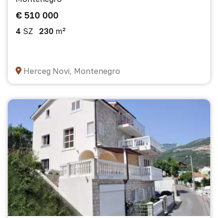
€ 510 000
4
SZ
230
m²
Herceg Novi, Montenegro