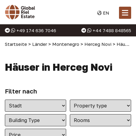
EN
+49 174 636 7046
+44 7488 848565
Startseite
>
Länder
>
Montenegro
>
Herceg Novi
>
Häuser in Herceg Novi
Häuser in Herceg Novi
Filter nach