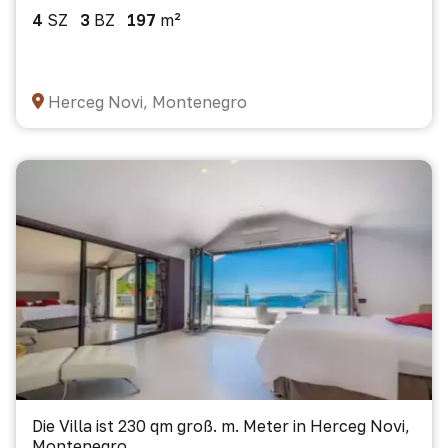
4
SZ
3
BZ
197
m²
Herceg Novi, Montenegro
Die Villa ist 230 qm groß. m. Meter in Herceg Novi,
Montenegro