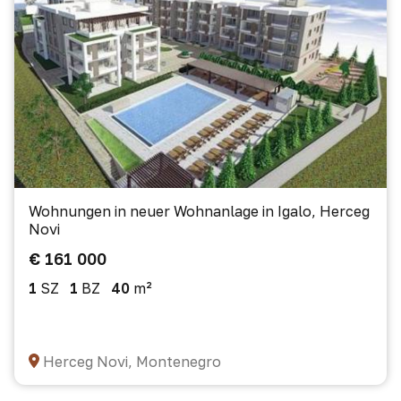
Wohnungen in neuer Wohnanlage in Igalo, Herceg
Novi
€ 161 000
1
SZ
1
BZ
40
m²
Herceg Novi, Montenegro