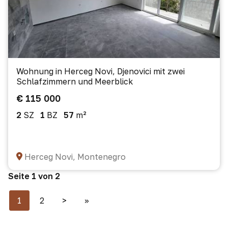
Wohnung in Herceg Novi, Djenovici mit zwei
Schlafzimmern und Meerblick
€ 115 000
2
SZ
1
BZ
57
m²
Herceg Novi, Montenegro
Seite 1 von 2
1
2
>
>>