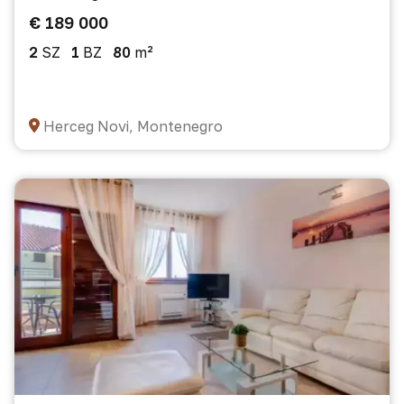
€ 189 000
2
SZ
1
BZ
80
m²
Herceg Novi, Montenegro