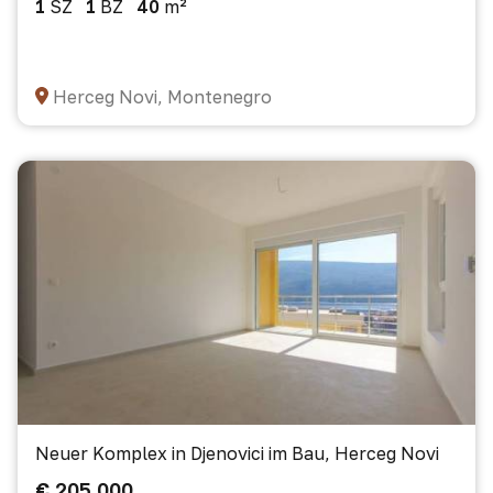
1
SZ
1
BZ
40
m²
Herceg Novi, Montenegro
Neuer Komplex in Djenovici im Bau, Herceg Novi
€ 205 000