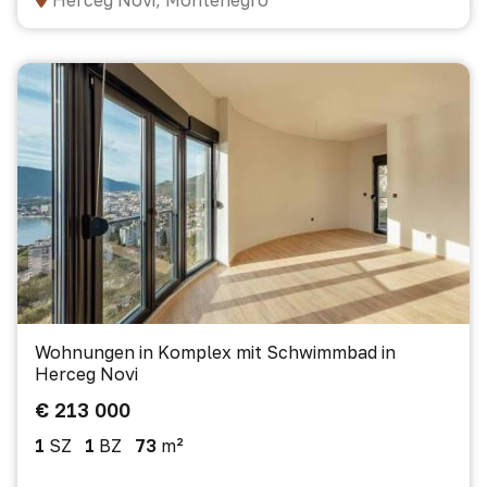
Herceg Novi, Montenegro
Wohnungen in Komplex mit Schwimmbad in
Herceg Novi
€ 213 000
1
SZ
1
BZ
73
m²