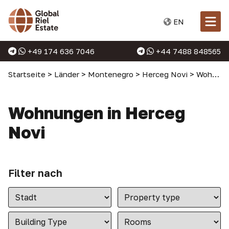
EN
+49 174 636 7046
+44 7488 848565
Startseite
>
Länder
>
Montenegro
>
Herceg Novi
>
Wohnungen in Herceg Novi
Wohnungen in Herceg
Novi
Filter nach