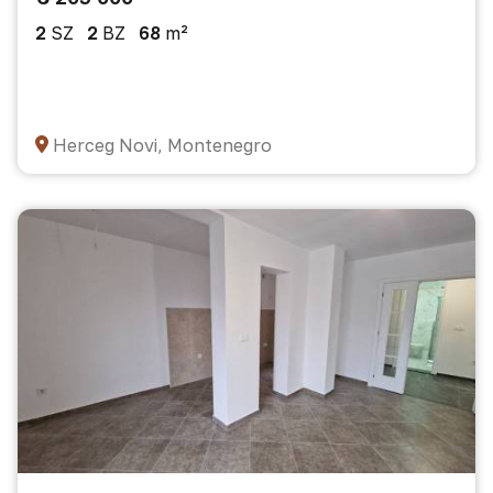
2
SZ
2
BZ
68
m²
Herceg Novi, Montenegro