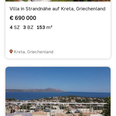
Villa in Strandnähe auf Kreta, Griechenland
€ 690 000
4
SZ
3
BZ
153
m²
Kreta, Griechenland