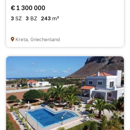
€ 1 300 000
3
SZ
3
BZ
243
m²
Kreta, Griechenland