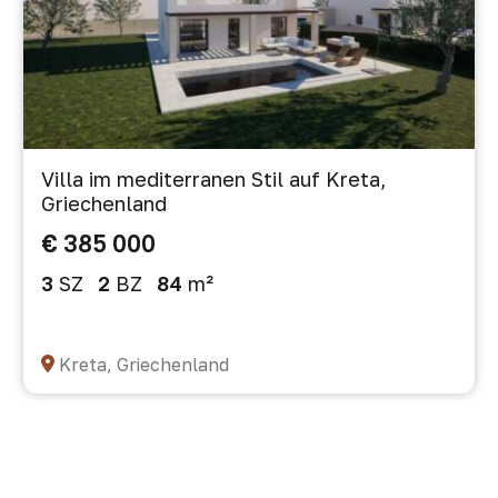
Villa im mediterranen Stil auf Kreta,
Griechenland
€ 385 000
3
SZ
2
BZ
84
m²
Kreta, Griechenland