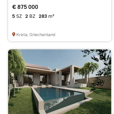
€ 875 000
5
SZ
2
BZ
283
m²
Kreta, Griechenland