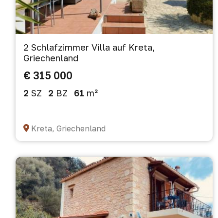
2 Schlafzimmer Villa auf Kreta,
Griechenland
€ 315 000
2
SZ
2
BZ
61
m²
Kreta, Griechenland