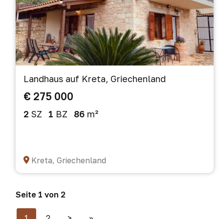
Landhaus auf Kreta, Griechenland
€ 275 000
2
SZ
1
BZ
86
m²
Kreta, Griechenland
Seite 1 von 2
1
2
>
>>