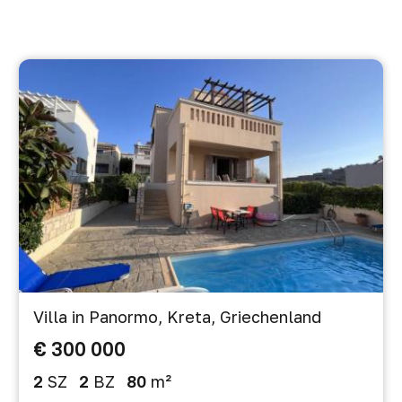
Villa in Panormo, Kreta, Griechenland
€ 300 000
2
SZ
2
BZ
80
m²