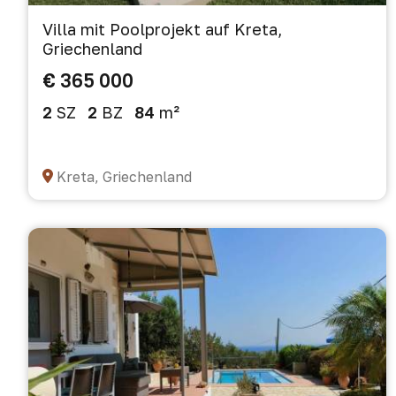
Villa mit Poolprojekt auf Kreta,
Griechenland
€ 365 000
2
SZ
2
BZ
84
m²
Kreta, Griechenland