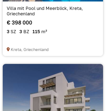
Villa mit Pool und Meerblick, Kreta,
Griechenland
€ 398 000
3
SZ
3
BZ
115
m²
Kreta, Griechenland