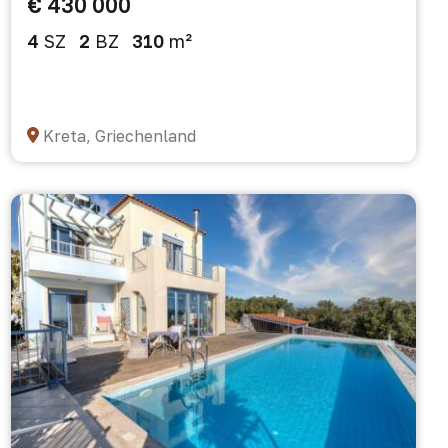
€ 430 000
4
SZ
2
BZ
310
m²
Kreta, Griechenland