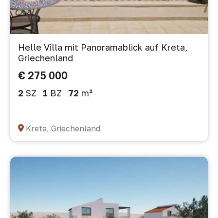
Helle Villa mit Panoramablick auf Kreta,
Griechenland
€ 275 000
2
SZ
1
BZ
72
m²
Kreta, Griechenland