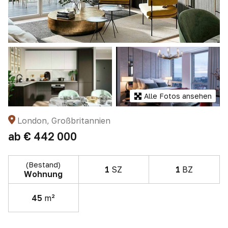
Alle Fotos ansehen
London, Großbritannien
ab
€ 442 000
(Bestand)
1
SZ
1
BZ
Wohnung
45
m²