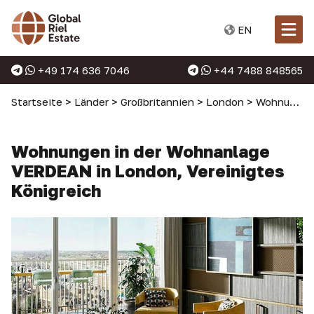
EN
+49 174 636 7046
+44 7488 848565
Startseite
>
Länder
>
Großbritannien
>
London
>
Wohnungen in London
Wohnungen in der Wohnanlage
VERDEAN in London, Vereinigtes
Königreich