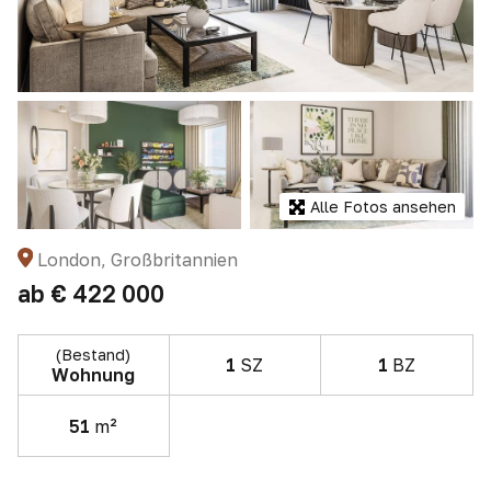
Alle Fotos ansehen
London, Großbritannien
ab
€ 422 000
(Bestand)
1
SZ
1
BZ
Wohnung
51
m²