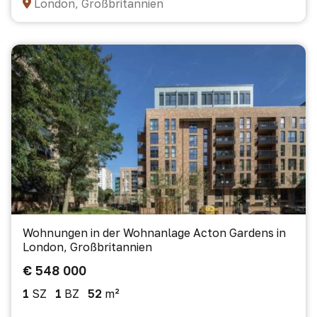
London, Großbritannien
Wohnungen in der Wohnanlage Acton Gardens in
London, Großbritannien
€ 548 000
1
SZ
1
BZ
52
m²