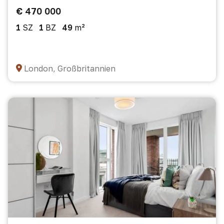
€ 470 000
1
SZ
1
BZ
49
m²
London, Großbritannien