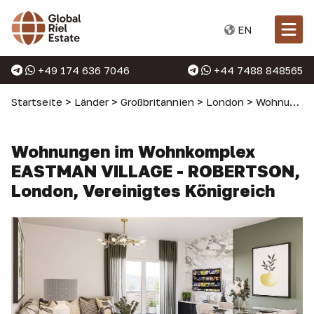
EN
+49 174 636 7046
+44 7488 848565
Startseite
>
Länder
>
Großbritannien
>
London
>
Wohnungen in London
Wohnungen im Wohnkomplex
EASTMAN VILLAGE - ROBERTSON,
London, Vereinigtes Königreich