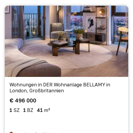
Wohnungen in DER Wohnanlage BELLAMY in
London, Großbritannien
€ 496 000
1
SZ
1
BZ
41
m²