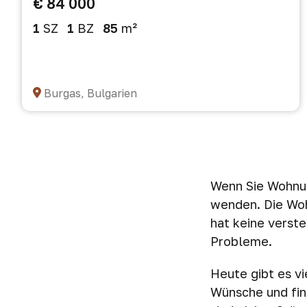
€ 84 000
1
SZ
1
BZ
85
m²
Burgas, Bulgarien
Wenn Sie Wohnun
wenden. Die Wo
hat keine verste
Probleme.
Heute gibt es vi
Wünsche und fin