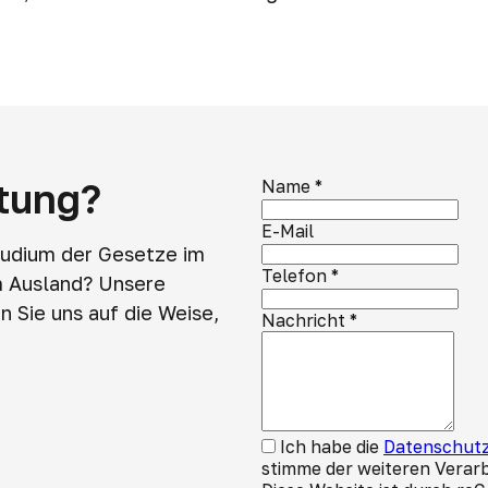
atung?
Name
*
E-Mail
tudium der Gesetze im
Telefon
*
m Ausland? Unsere
 Sie uns auf die Weise,
Nachricht
*
Ich habe die
Datenschutz
stimme der weiteren Verar