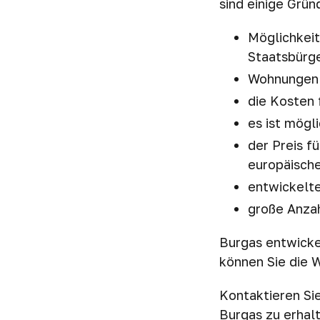
sind einige Grü
Möglichkeit
Staatsbürge
Wohnungen 
die Kosten 
es ist mögl
der Preis fü
europäisch
entwickelte
große Anzah
Burgas entwicke
können Sie die 
Kontaktieren Si
Burgas zu erhalt