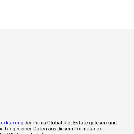
erklärung
der Firma Global Riel Estate gelesen und
beitung meiner Daten aus diesem Formular zu.