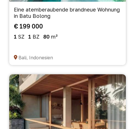
Eine atemberaubende brandneue Wohnung
in Batu Bolong
€ 199 000
1
SZ
1
BZ
80
m²
Bali, Indonesien