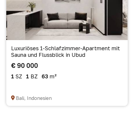
Luxuriöses 1-Schlafzimmer-Apartment mit
Sauna und Flussblick in Ubud
€ 90 000
1
SZ
1
BZ
63
m²
Bali, Indonesien