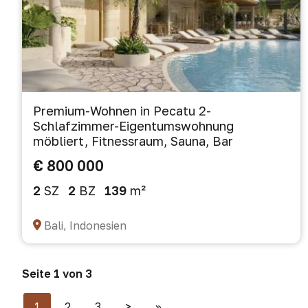
Premium-Wohnen in Pecatu 2-
Schlafzimmer-Eigentumswohnung
möbliert, Fitnessraum, Sauna, Bar
€ 800 000
2
SZ
2
BZ
139
m²
Bali, Indonesien
Seite 1 von 3
1
2
3
>
>>