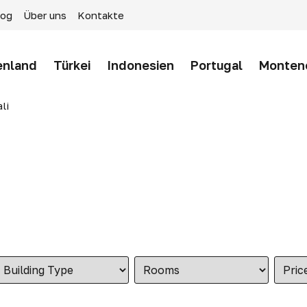
log
Über uns
Kontakte
enland
Türkei
Indonesien
Portugal
Monten
li