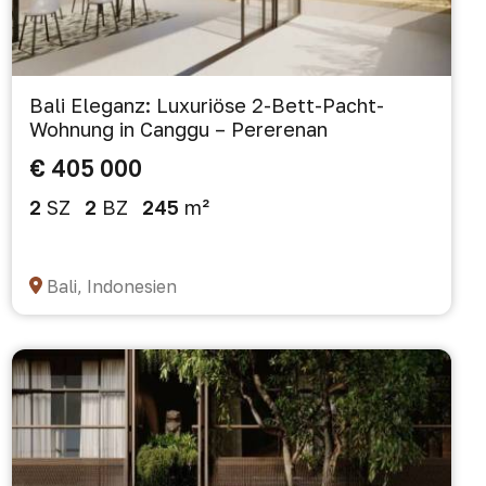
Bali Eleganz: Luxuriöse 2-Bett-Pacht-
Wohnung in Canggu – Pererenan
€ 405 000
2
SZ
2
BZ
245
m²
Bali, Indonesien