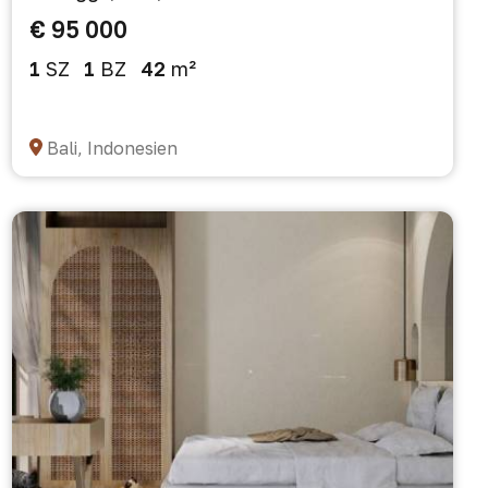
€ 95 000
1
SZ
1
BZ
42
m²
Bali, Indonesien