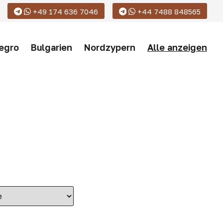
+49 174 636 7046
+44 7488 848565
egro
Bulgarien
Nordzypern
Alle anzeigen