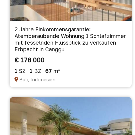
2 Jahre Einkommensgarantie:
Atemberaubende Wohnung 1 Schlafzimmer
mit fesselnden Flussblick zu verkaufen
Erbpacht in Canggu
€ 178 000
1
SZ
1
BZ
67
m²
Bali, Indonesien