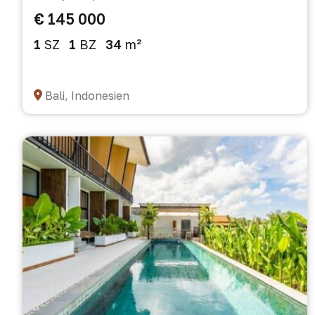
€ 145 000
1
SZ
1
BZ
34
m²
Bali, Indonesien