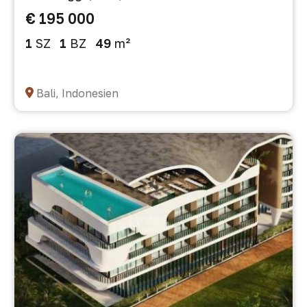
€ 195 000
1
SZ
1
BZ
49
m²
Bali, Indonesien