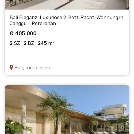
Bali Eleganz: Luxuriöse 2-Bett-Pacht-Wohnung in
Canggu – Pererenan
€ 405 000
2
SZ
2
BZ
245
m²
Bali, Indonesien