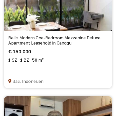
Bali's Modern One-Bedroom Mezzanine Deluxe
Apartment Leasehold in Canggu
€ 150 000
1
SZ
1
BZ
50
m²
Bali, Indonesien