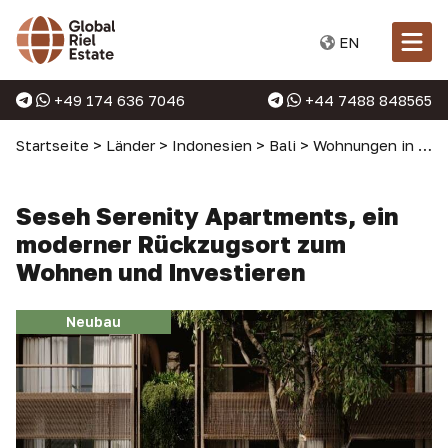
EN
+49 174 636 7046
+44 7488 848565
Startseite
>
Länder
>
Indonesien
>
Bali
>
Wohnungen in Bali
Seseh Serenity Apartments, ein
moderner Rückzugsort zum
Wohnen und Investieren
Neubau