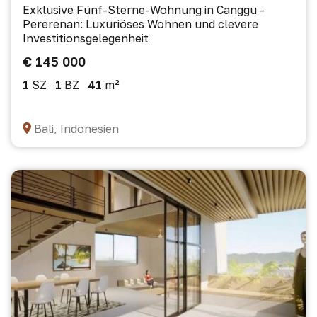
Exklusive Fünf-Sterne-Wohnung in Canggu -
Pererenan: Luxuriöses Wohnen und clevere
Investitionsgelegenheit
€ 145 000
1
SZ
1
BZ
41
m²
Bali, Indonesien