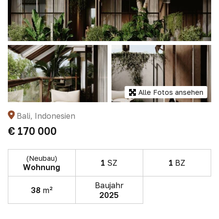
Alle Fotos ansehen
Bali, Indonesien
€ 170 000
(Neubau)
1
SZ
1
BZ
Wohnung
Baujahr
38
m²
2025