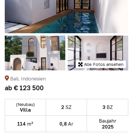
Alle Fotos ansehen
Bali, Indonesien
ab
€ 123 500
(Neubau)
2
SZ
3
BZ
Villa
Baujahr
114
m²
0,8
Ar
2025