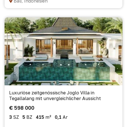
Bali, Indonesien
Luxuriöse zeitgenössische Joglo Villa in
Tegallalang mit unvergleichlicher Aussicht
€ 598 000
3
SZ
5
BZ
415
m²
0,1
Ar