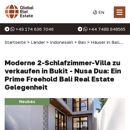
EN
+49 174 636 7046
+44 7488 848565
Startseite
>
Länder
>
Indonesien
>
Bali
>
Häuser in Bali
>
Mo
Moderne 2-Schlafzimmer-Villa zu
verkaufen in Bukit - Nusa Dua: Ein
Prime Freehold Bali Real Estate
Gelegenheit
Neubau