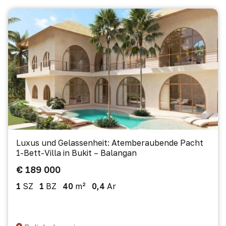
Luxus und Gelassenheit: Atemberaubende Pacht
1-Bett-Villa in Bukit – Balangan
€ 189 000
1
SZ
1
BZ
40
m²
0,4
Ar