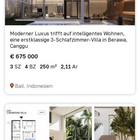
Moderner Luxus trifft auf intelligentes Wohnen,
eine erstklassige 3-Schlafzimmer-Villa in Berawa,
Canggu
€ 675 000
3
SZ
4
BZ
250
m²
2,11
Ar
Bali, Indonesien